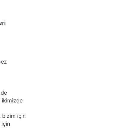
eri
mez
mde
 ikimizde
 bizim için
 için