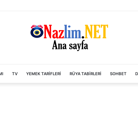
MI
TV
YEMEK TARIFLERI
RÜYA TABIRLERI
SOHBET
D