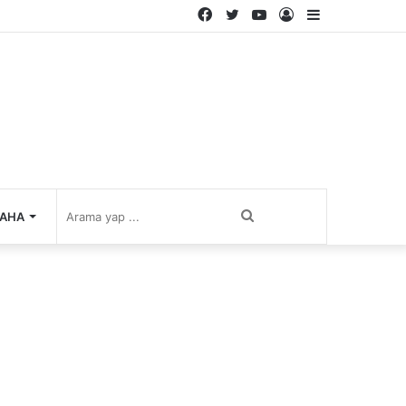
Facebook
Twitter
YouTube
Kayıt
Kenar
Ol
Bölmesi
Arama
AHA
yap
...