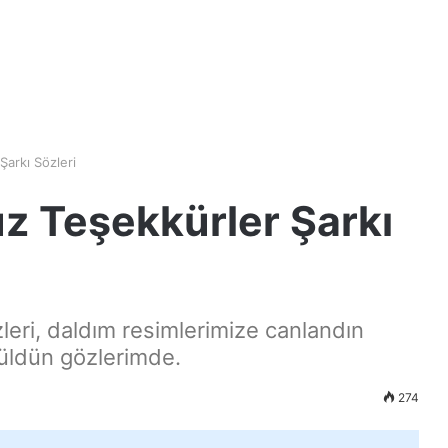
Şarkı Sözleri
uz Teşekkürler Şarkı
leri, daldım resimlerimize canlandın
züldün gözlerimde.
274