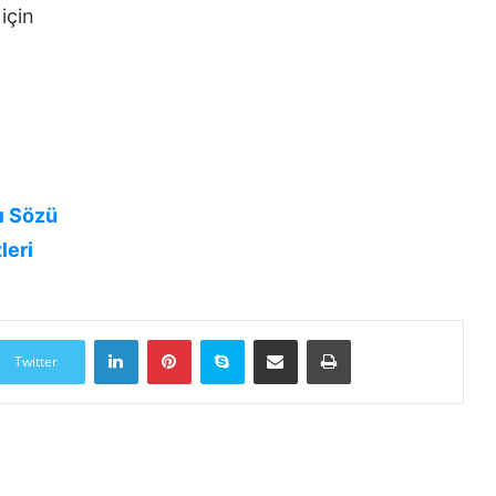
için
ı Sözü
leri
LinkedIn
Pinterest
Skype
E-Posta ile paylaş
Yazdır
Twitter