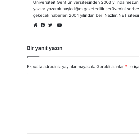
Universiteit Gent üniversitesinden 2003 yılında mezun 
yazılar yazarak başladığım gazetecilik serüvenini serb
çekecek haberleri 2004 yılından beri Nazlim.NET sites
YouTube
Web
Facebook
Twitter
sitesi
Bir yanıt yazın
E-posta adresiniz yayınlanmayacak.
Gerekli alanlar
*
ile iş