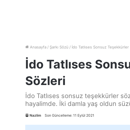
Anasayfa
/
Şarkı Sözü
/
İdo Tatlıses Sonsuz Teşekkürler 
İdo Tatlıses Sons
Sözleri
İdo Tatlıses sonsuz teşekkürler söz
hayalimde. İki damla yaş oldun sü
Nazlim
Son Güncelleme: 11 Eylül 2021