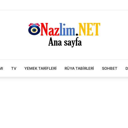
MI
TV
YEMEK TARIFLERI
RÜYA TABIRLERI
SOHBET
D