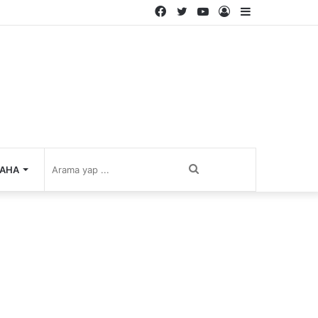
Facebook
Twitter
YouTube
Kayıt
Kenar
Ol
Bölmesi
Arama
AHA
yap
...