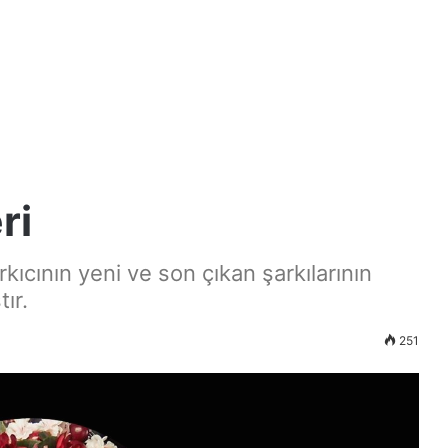
ri
kıcının yeni ve son çıkan şarkılarının
ır.
251