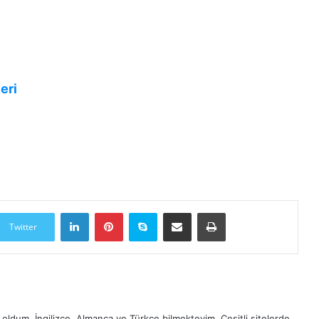
eri
LinkedIn
Pinterest
Skype
E-Posta ile paylaş
Yazdır
Twitter
oldum. İngilizce, Almanca ve Türkçe bilmekteyim. Çeşitli sitelerde