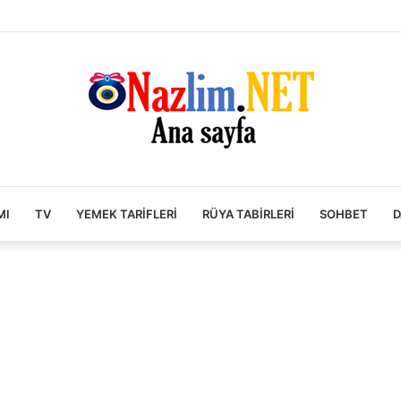
MI
TV
YEMEK TARIFLERI
RÜYA TABIRLERI
SOHBET
D