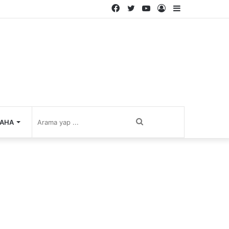
Facebook
Twitter
YouTube
Kayıt
Kenar
Ol
Bölmesi
Arama
AHA
yap
...