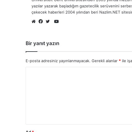
yazılar yazarak başladığım gazetecilik serüvenini serb
çekecek haberleri 2004 yılından beri Nazlim.NET sites
YouTube
Web
Facebook
Twitter
sitesi
Bir yanıt yazın
E-posta adresiniz yayınlanmayacak.
Gerekli alanlar
*
ile iş
Ad
*