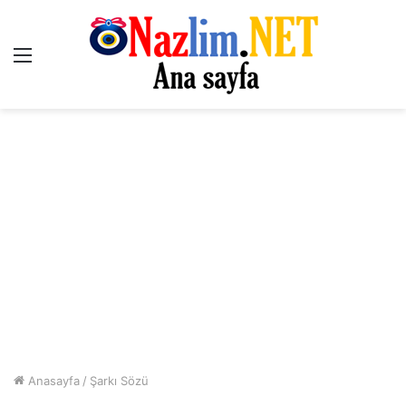
Menü
Anasayfa
/
Şarkı Sözü