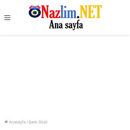
Menü
Anasayfa
/
Şarkı Sözü