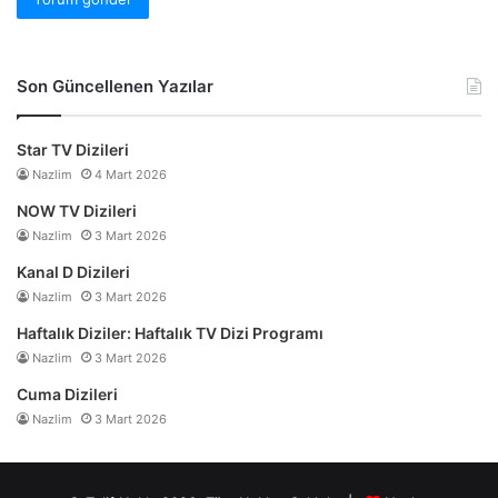
Son Güncellenen Yazılar
Star TV Dizileri
Nazlim
4 Mart 2026
NOW TV Dizileri
Nazlim
3 Mart 2026
Kanal D Dizileri
Nazlim
3 Mart 2026
Haftalık Diziler: Haftalık TV Dizi Programı
Nazlim
3 Mart 2026
Cuma Dizileri
Nazlim
3 Mart 2026