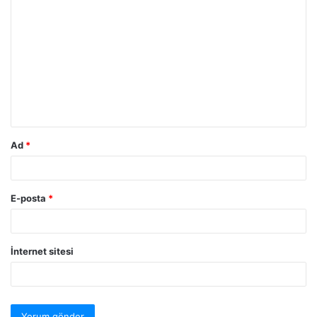
Ad
*
E-posta
*
İnternet sitesi