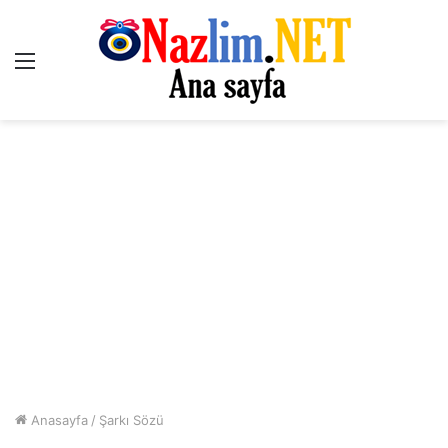
Menü
Anasayfa
/
Şarkı Sözü