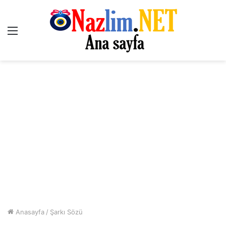
Menü
Anasayfa
/
Şarkı Sözü