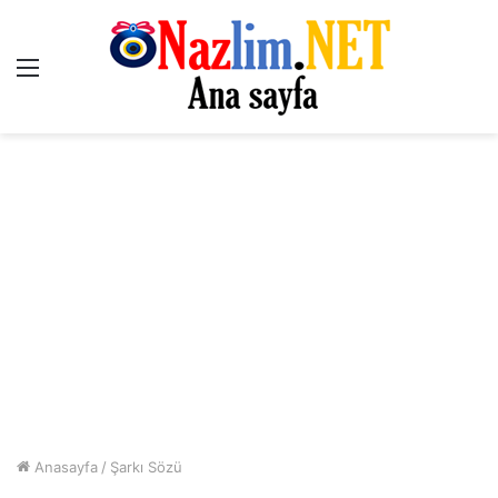
Menü
Anasayfa
/
Şarkı Sözü