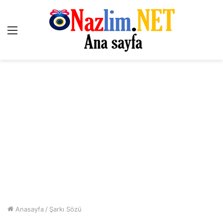
Menü
Anasayfa
/
Şarkı Sözü