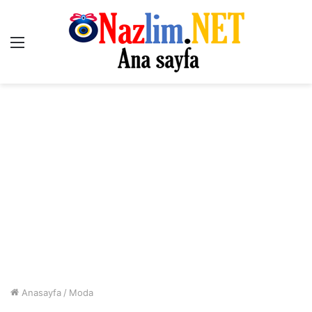
Menü
Anasayfa
/
Moda