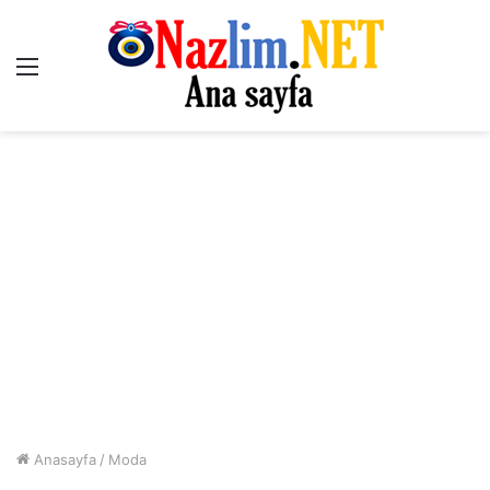
Menü
Anasayfa
/
Moda