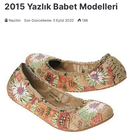
2015 Yazlık Babet Modelleri
Nazlim
Son Güncelleme: 5 Eylül 2020
186