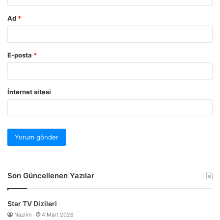
Ad
*
E-posta
*
İnternet sitesi
Son Güncellenen Yazılar
Star TV Dizileri
Nazlim
4 Mart 2026