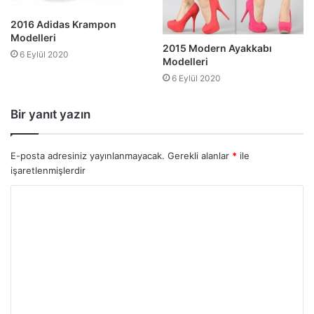
2016 Adidas Krampon
Modelleri
2015 Modern Ayakkabı
6 Eylül 2020
Modelleri
6 Eylül 2020
Bir yanıt yazın
E-posta adresiniz yayınlanmayacak.
Gerekli alanlar
*
ile
işaretlenmişlerdir