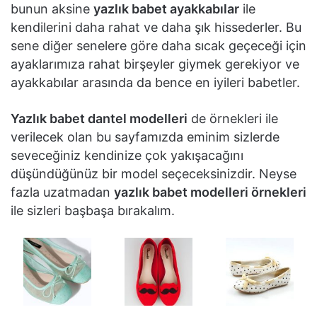
bunun aksine
yazlık babet ayakkabılar
ile
kendilerini daha rahat ve daha şık hissederler. Bu
sene diğer senelere göre daha sıcak geçeceği için
ayaklarımıza rahat birşeyler giymek gerekiyor ve
ayakkabılar arasında da bence en iyileri babetler.
Yazlık babet dantel modelleri
de örnekleri ile
verilecek olan bu sayfamızda eminim sizlerde
seveceğiniz kendinize çok yakışacağını
düşündüğünüz bir model seçeceksinizdir. Neyse
fazla uzatmadan
yazlık babet modelleri örnekleri
ile sizleri başbaşa bırakalım.