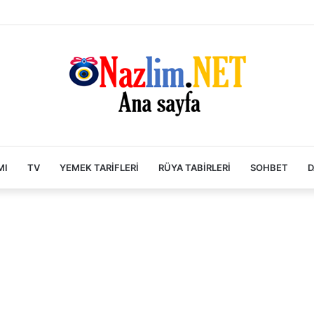
MI
TV
YEMEK TARIFLERI
RÜYA TABIRLERI
SOHBET
D