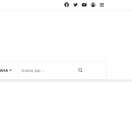
Facebook
Twitter
YouTube
Kayıt
Kenar
Ol
Bölmesi
Arama
AHA
yap
...