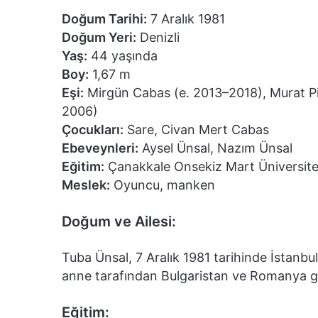
Doğum Tarihi:
7 Aralık 1981
Doğum Yeri:
Denizli
Yaş:
44 yaşında
Boy:
1,67 m
Eşi:
Mirgün Cabas (e. 2013–2018), Murat Pi
2006)
Çocukları:
Sare, Civan Mert Cabas
Ebeveynleri:
Aysel Ünsal, Nazım Ünsal
Eğitim:
Çanakkale Onsekiz Mart Üniversitesi,
Meslek:
Oyuncu, manken
Doğum ve Ailesi:
Tuba Ünsal, 7 Aralık 1981 tarihinde İstanb
anne tarafından Bulgaristan ve Romanya g
Eğitim: