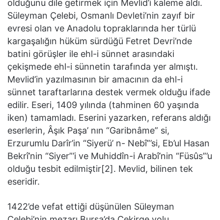
olduğunu dile getirmek için Mevlid’i kaleme aldı.
Süleyman Çelebi, Osmanlı Devleti’nin zayıf bir
evresi olan ve Anadolu topraklarında her türlü
kargaşalığın hüküm sürdüğü Fetret Devri’nde
batini görüşler ile ehl-i sünnet arasındaki
çekişmede ehl-i sünnetin tarafında yer almıştı.
Mevlid’in yazılmasının bir amacının da ehl-i
sünnet taraftarlarına destek vermek olduğu ifade
edilir. Eseri, 1409 yılında (tahminen 60 yaşında
iken) tamamladı. Eserini yazarken, referans aldığı
eserlerin, Âşık Paşa’ nın “Garibnâme” si,
Erzurumlu Darîr’in “Siyerü’ n- Nebî”’si, Eb’ul Hasan
Bekrî’nin “Siyer”’i ve Muhiddîn-i Arabî’nin “Füsûs”’u
olduğu tesbit edilmiştir[2]. Mevlid, bilinen tek
eseridir.
1422’de vefat ettiği düşünülen Süleyman
Çelebi’nin mezarı Bursa’da Çekirge yolu