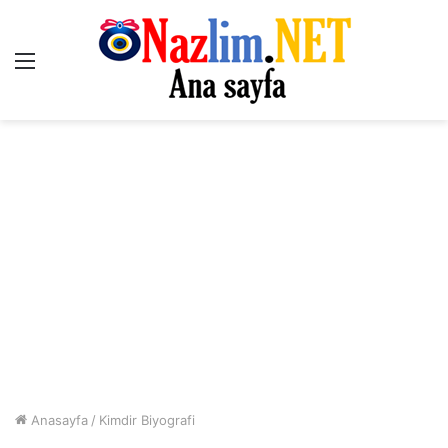
Menü
Anasayfa
/
Kimdir Biyografi