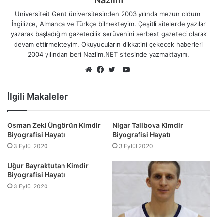
Nazlim
Universiteit Gent üniversitesinden 2003 yılında mezun oldum.
İngilizce, Almanca ve Türkçe bilmekteyim. Çeşitli sitelerde yazılar
yazarak başladığım gazetecilik serüvenini serbest gazeteci olarak
devam ettirmekteyim. Okuyucuların dikkatini çekecek haberleri
2004 yılından beri Nazlim.NET sitesinde yazmaktayım.
YouTube
Web
Facebook
Twitter
sitesi
İlgili Makaleler
Osman Zeki Üngörün Kimdir
Nigar Talibova Kimdir
Biyografisi Hayatı
Biyografisi Hayatı
3 Eylül 2020
3 Eylül 2020
Uğur Bayraktutan Kimdir
Biyografisi Hayatı
3 Eylül 2020