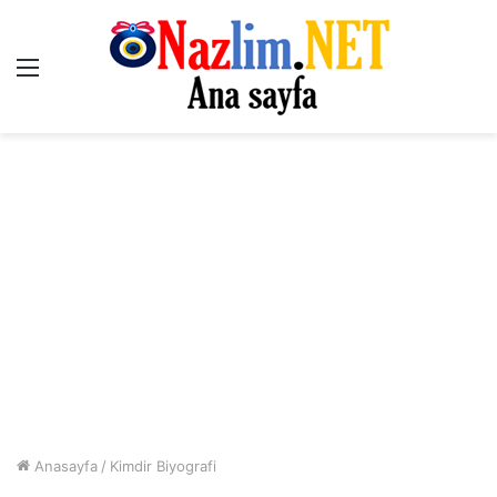
Menü
Anasayfa
/
Kimdir Biyografi