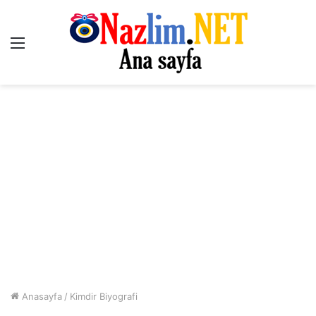
Menü
Anasayfa
/
Kimdir Biyografi