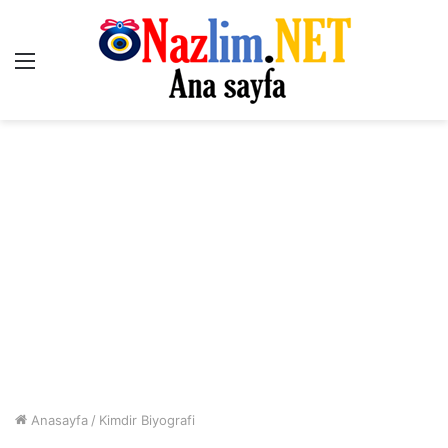
Menü
Anasayfa
/
Kimdir Biyografi