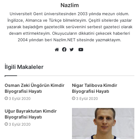
Nazlim
Universiteit Gent üniversitesinden 2003 yılında mezun oldum.
İngilizce, Almanca ve Türkçe bilmekteyim. Çeşitli sitelerde yazılar
yazarak başladığım gazetecilik serüvenini serbest gazeteci olarak
devam ettirmekteyim. Okuyucuların dikkatini çekecek haberleri
2004 yılından beri Nazlim.NET sitesinde yazmaktayım.
YouTube
Web
Facebook
Twitter
sitesi
İlgili Makaleler
Osman Zeki Üngörün Kimdir
Nigar Talibova Kimdir
Biyografisi Hayatı
Biyografisi Hayatı
3 Eylül 2020
3 Eylül 2020
Uğur Bayraktutan Kimdir
Biyografisi Hayatı
3 Eylül 2020