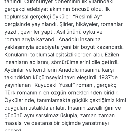
tanındı. Cumhuriyet döneminin ilk yılarındaki
gerçekçi edebiyat akımının öncüsü oldu. İlk
toplumsal gerçekçi öyküleri “Resimli Ay”
dergisinde yayınlandı. Şiirler, hikâyeler, romanlar
yazdı, çeviriler yaptı. Asıl ününü öykü ve
romanlarıyla kazandı. Anadolu insanına
yaklaşımıyla edebiyata yeni bir boyut kazandırdı.
Konularını toplumsal eşitsizliklerden aldı. Ezilen
insanların acılarını, sömürülmelerini dile getirdi.
Aydınlar ve kentlilerin Anadolu insanına karşı
takındıkları küçümseyici tavrı eleştirdi. 1937’de
yayınlanan “Kuyucaklı Yusuf” romanı, gerçekçi
Türk romanının en özgün örneklerinden biridir.
Öykülerinde, tanımlamakta güçlük çektiğimiz kimi
duyguları ustalıkla anlatır. İnsanın zavallılığını ve
gücünü aynı sarsılmaz üslupla, zaman zaman
masalsı ve destansı bir biçimde yansıtmayı
başardı.