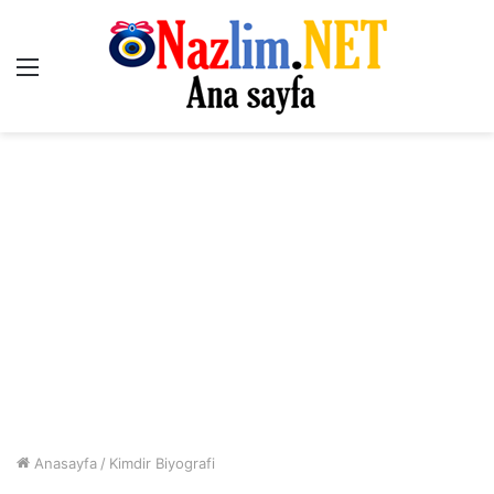
Menü
Anasayfa
/
Kimdir Biyografi