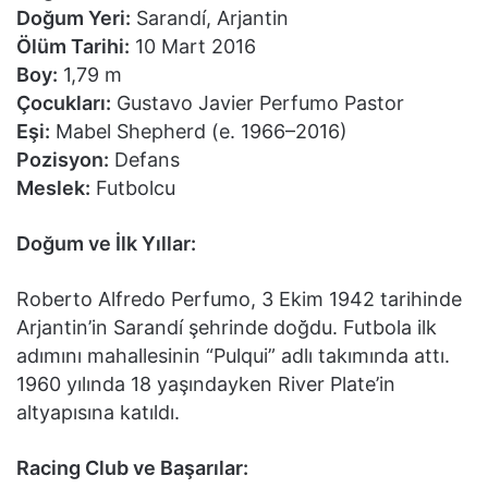
Doğum Yeri:
Sarandí, Arjantin
Ölüm Tarihi:
10 Mart 2016
Boy:
1,79 m
Çocukları:
Gustavo Javier Perfumo Pastor
Eşi:
Mabel Shepherd (e. 1966–2016)
Pozisyon:
Defans
Meslek:
Futbolcu
Doğum ve İlk Yıllar:
Roberto Alfredo Perfumo, 3 Ekim 1942 tarihinde
Arjantin’in Sarandí şehrinde doğdu. Futbola ilk
adımını mahallesinin “Pulqui” adlı takımında attı.
1960 yılında 18 yaşındayken River Plate’in
altyapısına katıldı.
Racing Club ve Başarılar: