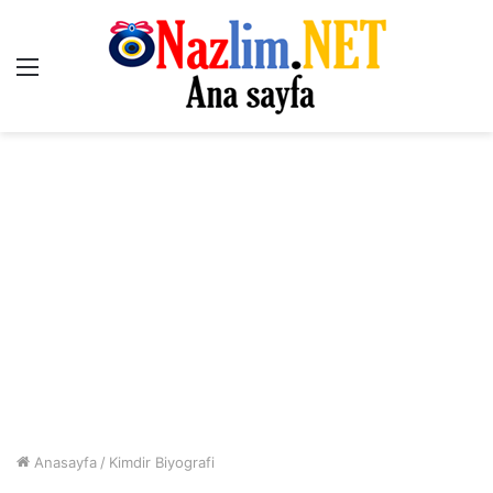
Menü
Anasayfa
/
Kimdir Biyografi