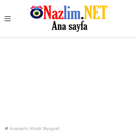
Menü
Anasayfa
/
Kimdir Biyografi