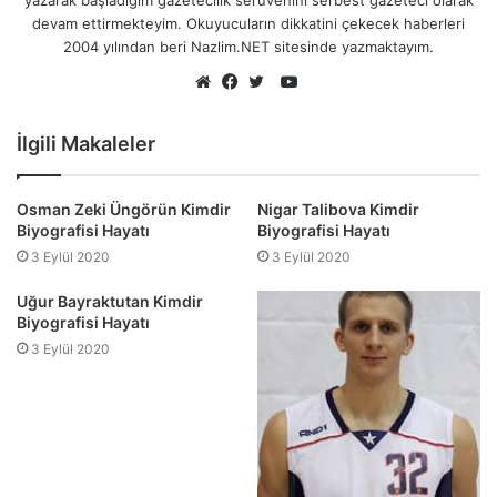
yazarak başladığım gazetecilik serüvenini serbest gazeteci olarak
devam ettirmekteyim. Okuyucuların dikkatini çekecek haberleri
2004 yılından beri Nazlim.NET sitesinde yazmaktayım.
YouTube
Web
Facebook
Twitter
sitesi
İlgili Makaleler
Osman Zeki Üngörün Kimdir
Nigar Talibova Kimdir
Biyografisi Hayatı
Biyografisi Hayatı
3 Eylül 2020
3 Eylül 2020
Uğur Bayraktutan Kimdir
Biyografisi Hayatı
3 Eylül 2020