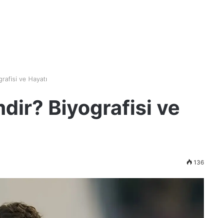
rafisi ve Hayatı
dir? Biyografisi ve
136