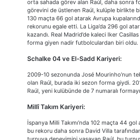
orta sahada görev alan Raúl, daha sonra f
görevini de üstlenen Raúl, kulüple birlikte
130 maçta 66 gol atarak Avrupa kupalarında
rekorunu egale etti. La Liga’da 296 gol ata
kazandı. Real Madrid’de kaleci Iker Casillas 
forma giyen nadir futbolculardan biri oldu.
Schalke 04 ve El-Sadd Kariyeri:
2009-10 sezonunda José Mourinho’nun tekn
olan Raúl, burada iki sezon forma giydi. 20
Raúl, yeni kulübünde de 7 numaralı formayı 
Millî Takım Kariyeri:
İspanya Milli Takımı’nda 102 maçta 44 gol 
bu rekoru daha sonra David Villa tarafından
turnuva deneyimini yaşayan Raúl, bu turnuva