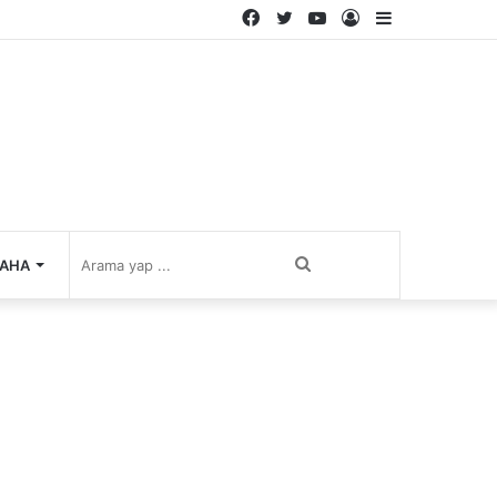
Facebook
Twitter
YouTube
Kayıt
Kenar
Ol
Bölmesi
Arama
AHA
yap
...