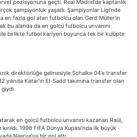
orvet pozisyonuna geçti. Real Madrid’de kaptanlık
 birçok şampiyonluk yaşadı. Şampiyonlar Ligi’nde
 en fazla gol atan futbolcu olan Gerd Müller’in
rak bu alanda da en golcü futbolcu unvanını
ile birlikte futbol kariyeri boyunca tek bir kulüpte
ik direktörlüğe gelmesiyle Schalke 04’e transfer
12 yılında Katar’ın El-Sadd takımına transfer olan
giydi.
atarak en golcü futbolcu unvanını kazanan Raúl,
 kırıldı. 1998 FIFA Dünya Kupası’nda ilk büyük
da Nijerya’ya bir gol attı.