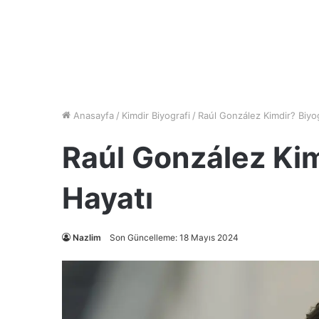
Anasayfa
/
Kimdir Biyografi
/
Raúl González Kimdir? Biyog
Raúl González Kim
Hayatı
Nazlim
Son Güncelleme: 18 Mayıs 2024