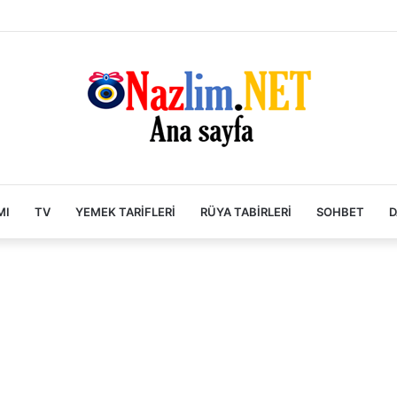
MI
TV
YEMEK TARIFLERI
RÜYA TABIRLERI
SOHBET
D