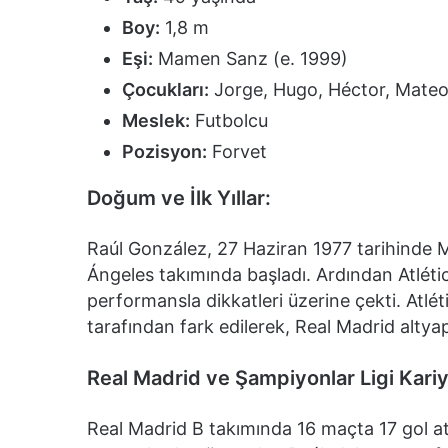
Boy:
1,8 m
Eşi:
Mamen Sanz (e. 1999)
Çocukları:
Jorge, Hugo, Héctor, Mateo
Meslek:
Futbolcu
Pozisyon:
Forvet
Doğum ve İlk Yıllar:
Raúl González, 27 Haziran 1977 tarihinde M
Ángeles takımında başladı. Ardından Atléti
performansla dikkatleri üzerine çekti. Atléti
tarafından fark edilerek, Real Madrid altyap
Real Madrid ve Şampiyonlar Ligi Kariy
Real Madrid B takımında 16 maçta 17 gol ata