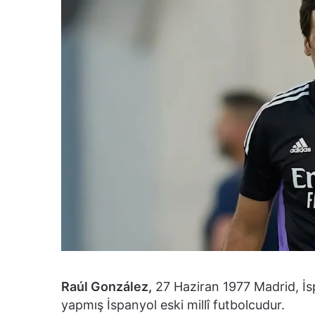
Raúl González,
27 Haziran 1977 Madrid, İ
yapmış İspanyol eski millî futbolcudur.