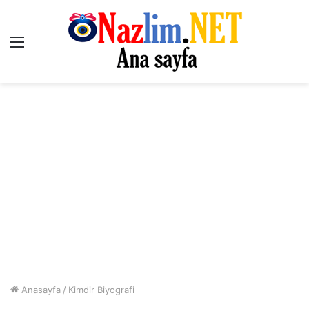
Menü
Anasayfa
/
Kimdir Biyografi