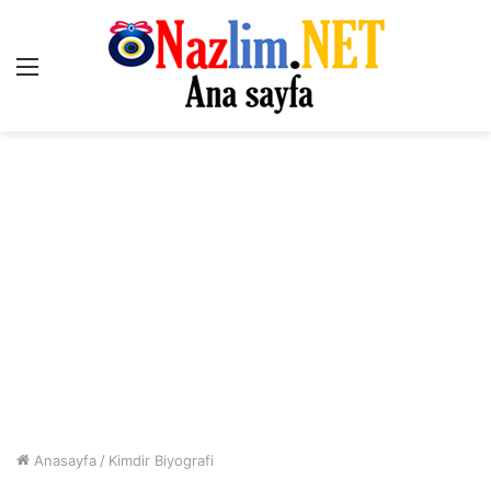
Menü
Anasayfa
/
Kimdir Biyografi