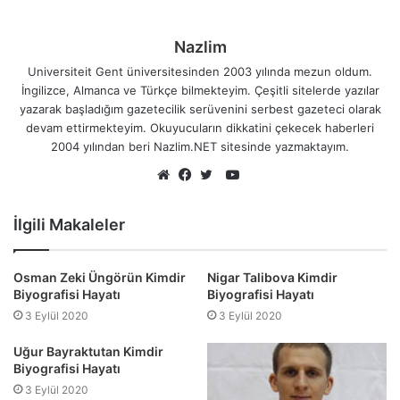
Nazlim
Universiteit Gent üniversitesinden 2003 yılında mezun oldum.
İngilizce, Almanca ve Türkçe bilmekteyim. Çeşitli sitelerde yazılar
yazarak başladığım gazetecilik serüvenini serbest gazeteci olarak
devam ettirmekteyim. Okuyucuların dikkatini çekecek haberleri
2004 yılından beri Nazlim.NET sitesinde yazmaktayım.
YouTube
Web
Facebook
Twitter
sitesi
İlgili Makaleler
Osman Zeki Üngörün Kimdir
Nigar Talibova Kimdir
Biyografisi Hayatı
Biyografisi Hayatı
3 Eylül 2020
3 Eylül 2020
Uğur Bayraktutan Kimdir
Biyografisi Hayatı
3 Eylül 2020