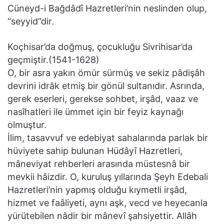
Cüneyd-i Bağdâdî Hazretleri’nin neslinden olup,
“seyyid”dir.
Koçhisar’da doğmuş, çocukluğu Sivrihisar’da
geçmiştir.(1541-1628)
O, bir asra yakın ömür sürmüş ve sekiz pâdişâh
devrini idrâk etmiş bir gönül sultanıdır. Asrında,
gerek eserleri, gerekse sohbet, irşâd, vaaz ve
nasîhatleri ile ümmet için bir feyiz kaynağı
olmuştur.
İlim, tasavvuf ve edebiyat sahalarında parlak bir
hüviyete sahip bulunan Hüdâyî Hazretleri,
mâneviyat rehberleri arasında müstesnâ bir
mevkii hâizdir. O, kuruluş yıllarında Şeyh Edebali
Hazretleri’nin yapmış olduğu kıymetli irşâd,
hizmet ve faâliyeti, aynı aşk, vecd ve heyecanla
yürütebilen nâdir bir mânevî şahsiyettir. Allâh