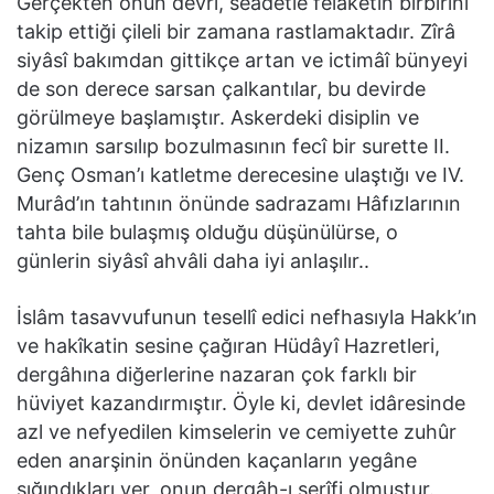
Gerçekten onun devri, seâdetle felâketin birbirini
takip ettiği çileli bir zamana rastlamaktadır. Zîrâ
siyâsî bakımdan gittikçe artan ve ictimâî bünyeyi
de son derece sarsan çalkantılar, bu devirde
görülmeye başlamıştır. Askerdeki disiplin ve
nizamın sarsılıp bozulmasının fecî bir surette II.
Genç Osman’ı katletme derecesine ulaştığı ve IV.
Murâd’ın tahtının önünde sadrazamı Hâfızlarının
tahta bile bulaşmış olduğu düşünülürse, o
günlerin siyâsî ahvâli daha iyi anlaşılır..
İslâm tasavvufunun tesellî edici nefhasıyla Hakk’ın
ve hakîkatin sesine çağıran Hüdâyî Hazretleri,
dergâhına diğerlerine nazaran çok farklı bir
hüviyet kazandırmıştır. Öyle ki, devlet idâresinde
azl ve nefyedilen kimselerin ve cemiyette zuhûr
eden anarşinin önünden kaçanların yegâne
sığındıkları yer, onun dergâh-ı şerîfi olmuştur.