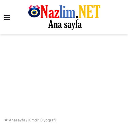
Menü
Anasayfa
/
Kimdir Biyografi