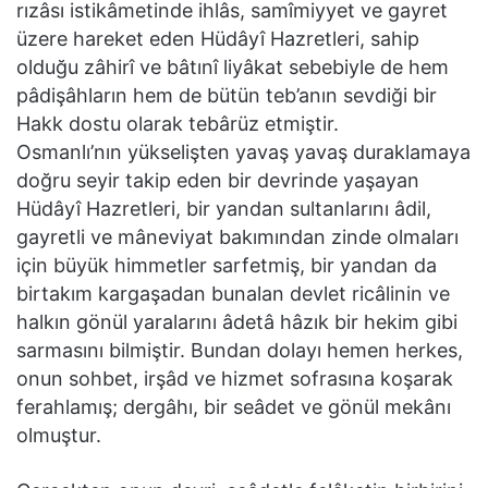
rızâsı istikâmetinde ihlâs, samîmiyyet ve gayret
üzere hareket eden Hüdâyî Hazretleri, sahip
olduğu zâhirî ve bâtınî liyâkat sebebiyle de hem
pâdişâhların hem de bütün teb’anın sevdiği bir
Hakk dostu olarak tebârüz etmiştir.
Osmanlı’nın yükselişten yavaş yavaş duraklamaya
doğru seyir takip eden bir devrinde yaşayan
Hüdâyî Hazretleri, bir yandan sultanlarını âdil,
gayretli ve mâneviyat bakımından zinde olmaları
için büyük himmetler sarfetmiş, bir yandan da
birtakım kargaşadan bunalan devlet ricâlinin ve
halkın gönül yaralarını âdetâ hâzık bir hekim gibi
sarmasını bilmiştir. Bundan dolayı hemen herkes,
onun sohbet, irşâd ve hizmet sofrasına koşarak
ferahlamış; dergâhı, bir seâdet ve gönül mekânı
olmuştur.