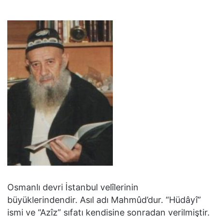
Osmanlı devri İstanbul velîlerinin
büyüklerindendir. Asıl adı Mahmûd’dur. “Hüdâyî”
ismi ve “Azîz” sıfatı kendisine sonradan verilmiştir.