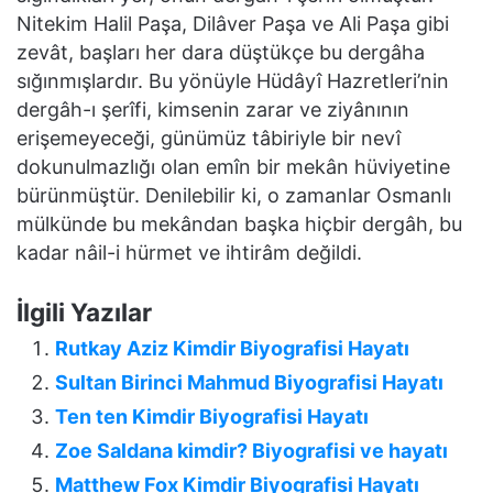
Nitekim Halil Paşa, Dilâver Paşa ve Ali Paşa gibi
zevât, başları her dara düştükçe bu dergâha
sığınmışlardır. Bu yönüyle Hüdâyî Hazretleri’nin
dergâh-ı şerîfi, kimsenin zarar ve ziyânının
erişemeyeceği, günümüz tâbiriyle bir nevî
dokunulmazlığı olan emîn bir mekân hüviyetine
bürünmüştür. Denilebilir ki, o zamanlar Osmanlı
mülkünde bu mekândan başka hiçbir dergâh, bu
kadar nâil-i hürmet ve ihtirâm değildi.
İlgili Yazılar
Rutkay Aziz Kimdir Biyografisi Hayatı
Sultan Birinci Mahmud Biyografisi Hayatı
Ten ten Kimdir Biyografisi Hayatı
Zoe Saldana kimdir? Biyografisi ve hayatı
Matthew Fox Kimdir Biyografisi Hayatı