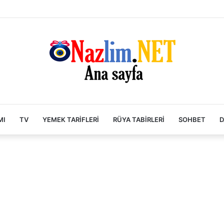
MI
TV
YEMEK TARIFLERI
RÜYA TABIRLERI
SOHBET
D