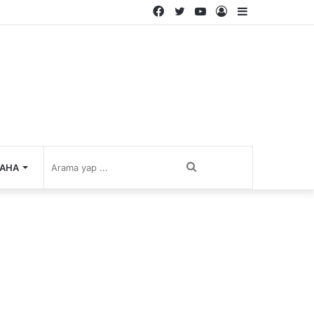
Facebook
Twitter
YouTube
Kayıt
Kenar
Ol
Bölmesi
Arama
AHA
yap
...