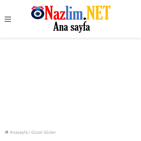
Menü
Anasayfa
/
Güzel Sözler