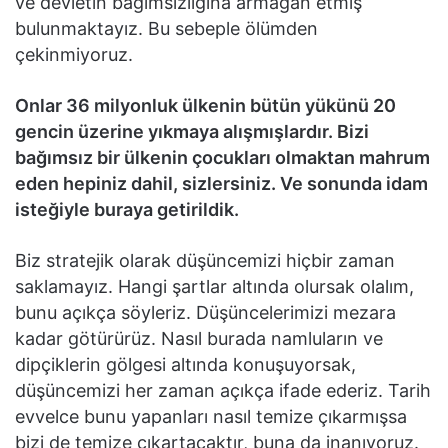
ve devletin bağımsızlığına armağan etmiş
bulunmaktayız. Bu sebeple ölümden
çekinmiyoruz.
Onlar 36 milyonluk ülkenin bütün yükünü 20
gencin üzerine yıkmaya alışmışlardır. Bizi
bağımsız bir ülkenin çocukları olmaktan mahrum
eden hepiniz dahil, sizlersiniz. Ve sonunda idam
isteğiyle buraya getirildik.
Biz stratejik olarak düşüncemizi hiçbir zaman
saklamayız. Hangi şartlar altında olursak olalım,
bunu açıkça söyleriz. Düşüncelerimizi mezara
kadar götürürüz. Nasıl burada namluların ve
dipçiklerin gölgesi altında konuşuyorsak,
düşüncemizi her zaman açıkça ifade ederiz. Tarih
evvelce bunu yapanları nasıl temize çıkarmışsa
bizi de temize çıkartacaktır, buna da inanıyoruz.