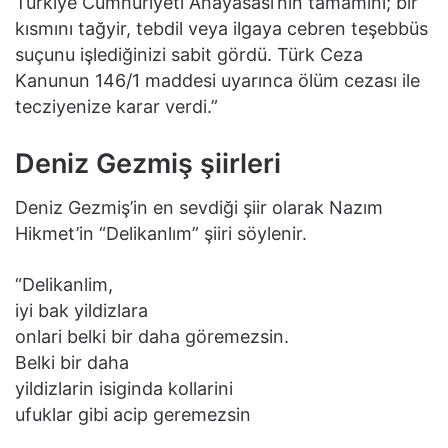
Türkiye Cumhuriyeti Anayasası’nın tamamını; bir
kısmını tağyir, tebdil veya ilgaya cebren teşebbüs
suçunu işlediğinizi sabit gördü. Türk Ceza
Kanunun 146/1 maddesi uyarınca ölüm cezası ile
tecziyenize karar verdi.”
Deniz Gezmiş şiirleri
Deniz Gezmiş’in en sevdiği şiir olarak Nazım
Hikmet’in “Delikanlım” şiiri söylenir.
“Delikanlim,
iyi bak yildizlara
onlari belki bir daha göremezsin.
Belki bir daha
yildizlarin isiginda kollarini
ufuklar gibi acip geremezsin