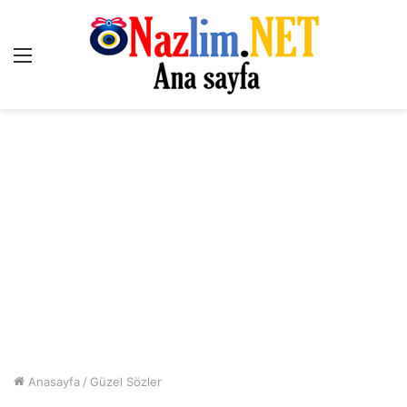
Menü
Anasayfa
/
Güzel Sözler