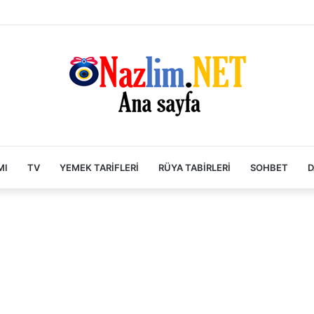
MI
TV
YEMEK TARIFLERI
RÜYA TABIRLERI
SOHBET
D