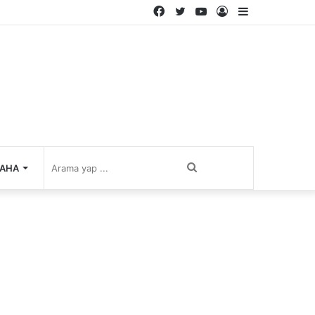
Facebook
Twitter
YouTube
Kayıt
Kenar
Ol
Bölmesi
Arama
AHA
yap
...