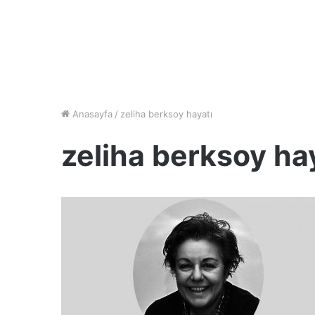
Anasayfa
/
zeliha berksoy hayatı
zeliha berksoy ha