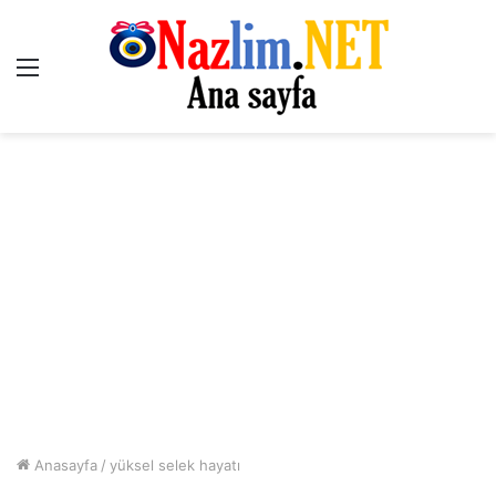
Menü
Anasayfa
/
yüksel selek hayatı