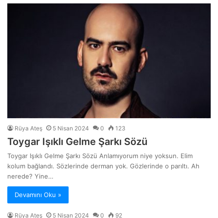
Rüya Ateş
5 Nisan 2024
0
123
Toygar Işıklı Gelme Şarkı Sözü
Toygar Işıklı Gelme Şarkı Sözü Anlamıyorum niye yoksun. Elim
kolum bağlandı. Sözlerinde derman yok. Gözlerinde o parıltı. Ah
nerede? Yine…
Devamını Oku »
Rüya Ateş
5 Nisan 2024
0
92