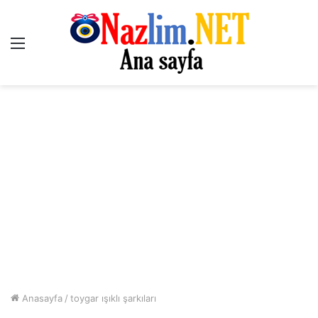
Menü
Anasayfa
/
toygar ışıklı şarkıları