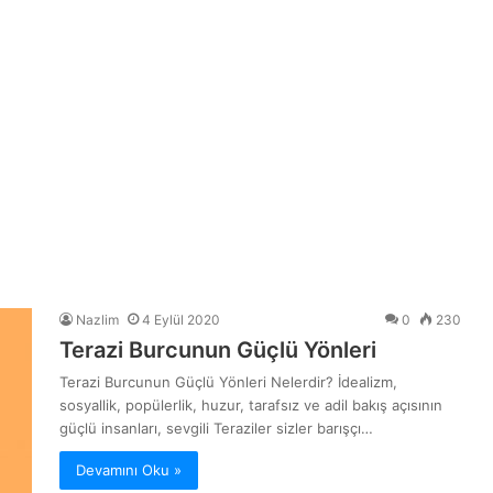
Nazlim
4 Eylül 2020
0
230
Terazi Burcunun Güçlü Yönleri
Terazi Burcunun Güçlü Yönleri Nelerdir? İdealizm,
sosyallik, popülerlik, huzur, tarafsız ve adil bakış açısının
güçlü insanları, sevgili Teraziler sizler barışçı…
Devamını Oku »