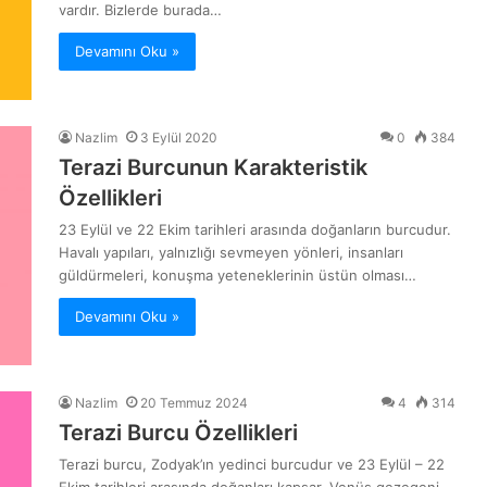
vardır. Bizlerde burada…
Devamını Oku »
Nazlim
3 Eylül 2020
0
384
Terazi Burcunun Karakteristik
Özellikleri
23 Eylül ve 22 Ekim tarihleri arasında doğanların burcudur.
Havalı yapıları, yalnızlığı sevmeyen yönleri, insanları
güldürmeleri, konuşma yeteneklerinin üstün olması…
Devamını Oku »
Nazlim
20 Temmuz 2024
4
314
Terazi Burcu Özellikleri
Terazi burcu, Zodyak’ın yedinci burcudur ve 23 Eylül – 22