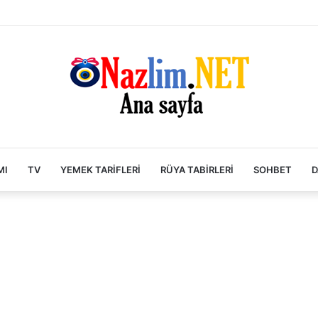
MI
TV
YEMEK TARIFLERI
RÜYA TABIRLERI
SOHBET
D