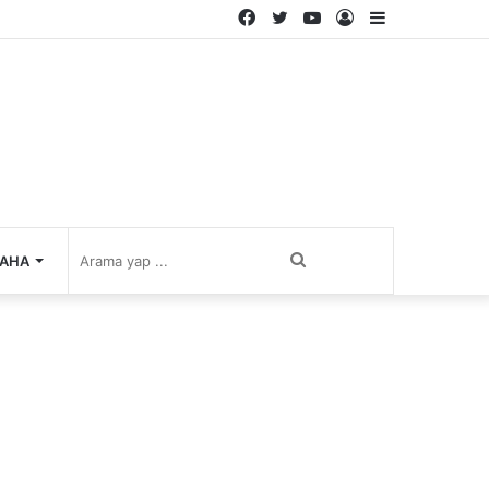
Facebook
Twitter
YouTube
Kayıt
Kenar
Ol
Bölmesi
Arama
AHA
yap
...