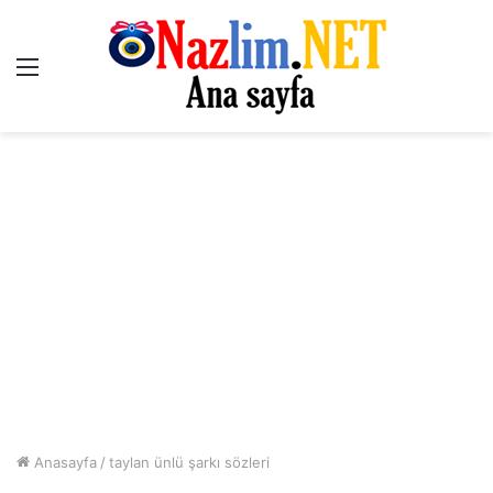
Menü
Anasayfa
/
taylan ünlü şarkı sözleri