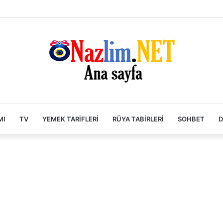
MI
TV
YEMEK TARIFLERI
RÜYA TABIRLERI
SOHBET
D