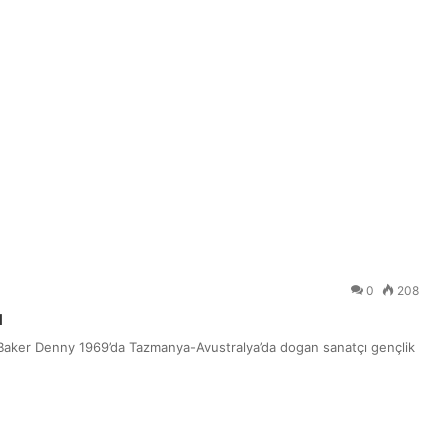
0
208
ı
 Baker Denny 1969’da Tazmanya-Avustralya’da dogan sanatçı gençlik