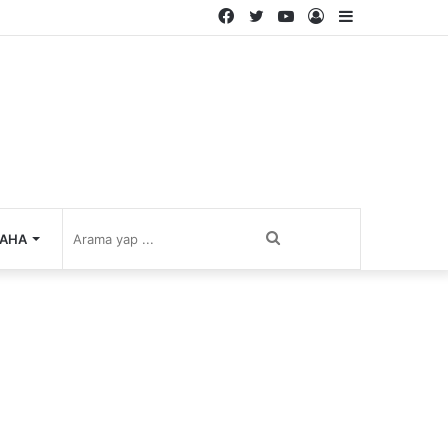
Facebook
Twitter
YouTube
Kayıt
Kenar
Ol
Bölmesi
Arama
AHA
yap
...