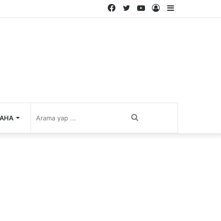
Facebook
Twitter
YouTube
Kayıt
Kenar
Ol
Bölmesi
Arama
AHA
yap
...