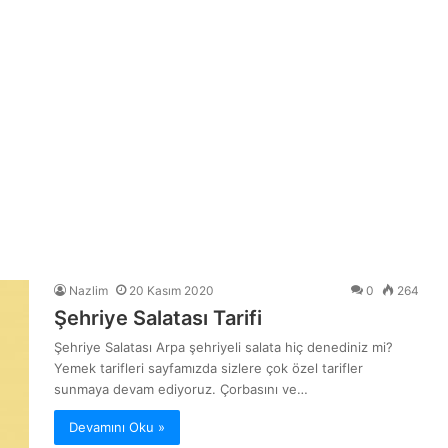
Nazlim
20 Kasım 2020
0
264
Şehriye Salatası Tarifi
Şehriye Salatası Arpa şehriyeli salata hiç denediniz mi?
Yemek tarifleri sayfamızda sizlere çok özel tarifler
sunmaya devam ediyoruz. Çorbasını ve…
Devamını Oku »