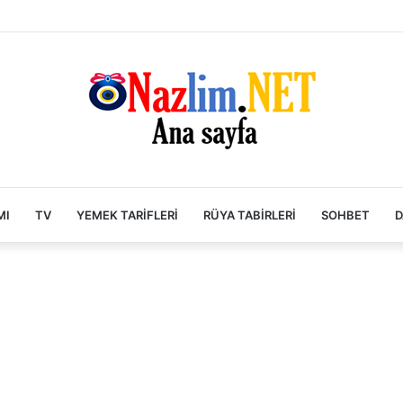
MI
TV
YEMEK TARIFLERI
RÜYA TABIRLERI
SOHBET
D