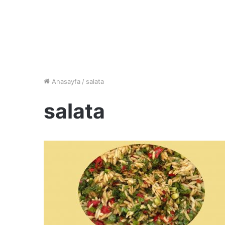
Anasayfa
/
salata
salata