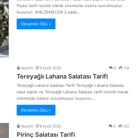
Piyazı tarifi resimli olarak sitemizde sizlere sunulmuştur
buyurun. MALZEMELERI 3 yada…
Devamını Oku »
Nazlim
9 Eylül 2020
0
119
Tereyağlı Lahana Salatası Tarifi
Tereyağlı Lahana Salatası Tarifi Tereyağlı Lahana Salatası
nasıl yapılır ve Tereyağlı Lahana Salatası tarifi resimli olarak
sitemizde sizlere sunulmuştur buyurun.…
Devamını Oku »
Nazlim
8 Eylül 2020
0
122
Pirinç Salatası Tarifi