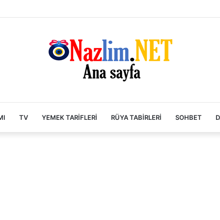
MI
TV
YEMEK TARIFLERI
RÜYA TABIRLERI
SOHBET
D