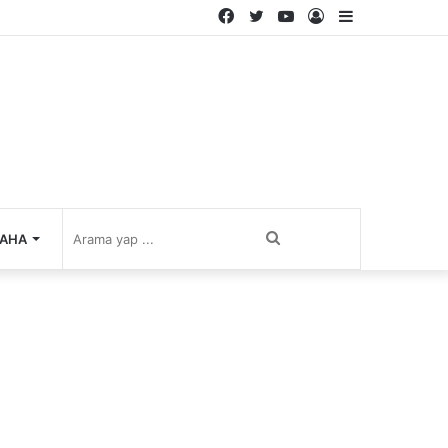
Facebook
Twitter
YouTube
Kayıt
Kenar
Ol
Bölmesi
Arama
AHA
yap
...