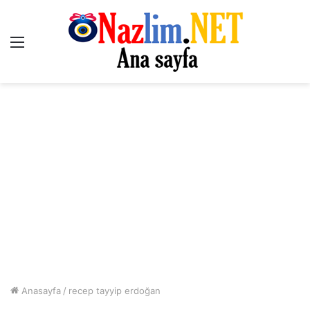
Menü
Anasayfa
/
recep tayyip erdoğan