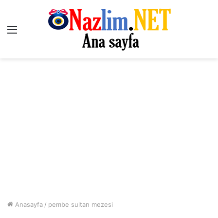
Menü
Anasayfa
/
pembe sultan mezesi