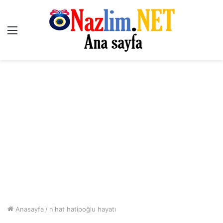
Menü
Anasayfa
/
nihat hatipoğlu hayatı