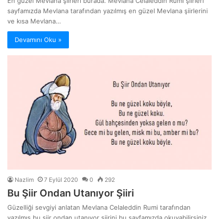
En güzel Mevlana şiirleri burada. Mevlana Celaleddin Rumi şiirleri
sayfamızda Mevlana tarafından yazılmış en güzel Mevlana şiirlerini
ve kısa Mevlana…
Devamını Oku »
Nazlim
7 Eylül 2020
0
292
Bu Şiir Ondan Utanıyor Şiiri
Güzelliği sevgiyi anlatan Mevlana Celaleddin Rumi tarafından
yazılmış bu şiir ondan utanıyor şiirini bu sayfamızda okuyabilirsiniz.