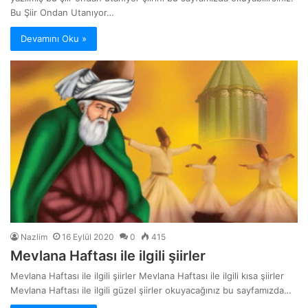
Bu Şiir Ondan Utanıyor…
Devamını Oku »
Nazlim
16 Eylül 2020
0
415
Mevlana Haftası ile ilgili şiirler
Mevlana Haftası ile ilgili şiirler Mevlana Haftası ile ilgili kısa şiirler
Mevlana Haftası ile ilgili güzel şiirler okuyacağınız bu sayfamızda…