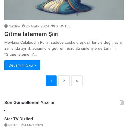
Nazlim
25 Aralık 2024
0
153
Gitme İstemem Şiiri
Mevlana Celaleddin Rumi, sadece coşkulu aşk şiirleriyle değil, aynı
zamanda ayrılık acısını dile getiren hüzünlü şiirleriyle de tanınır.
“Gitme İstemem”…
Devamını Oku »
1
2
»
Son Güncellenen Yazılar
Star TV Dizileri
Nazlim
4 Mart 2026