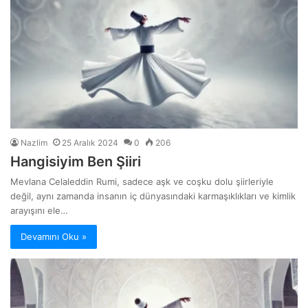
Nazlim
25 Aralık 2024
0
206
Hangisiyim Ben Şiiri
Mevlana Celaleddin Rumi, sadece aşk ve coşku dolu şiirleriyle
değil, aynı zamanda insanın iç dünyasındaki karmaşıklıkları ve kimlik
arayışını ele…
Devamını Oku »