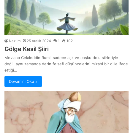
Nazlim
25 Aralık 2024
1
102
Gölge Kesil Şiiri
Mevlana Celaleddin Rumi, sadece aşk ve coşku dolu şiirleriyle
değil, aynı zamanda derin felsefi düşüncelerini mizahi bir dille ifade
ettiği…
Devamını Oku »