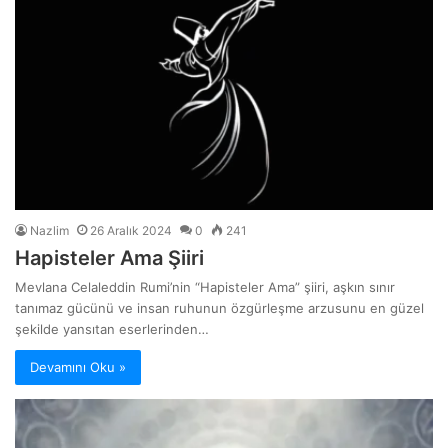
Nazlim
26 Aralık 2024
0
241
Hapisteler Ama Şiiri
Mevlana Celaleddin Rumi’nin “Hapisteler Ama” şiiri, aşkın sınır
tanımaz gücünü ve insan ruhunun özgürleşme arzusunu en güzel
şekilde yansıtan eserlerinden…
Devamını Oku »