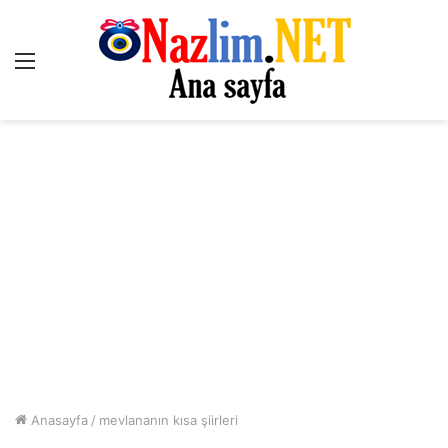
Menü
Anasayfa
/
mevlananın kısa şiirleri