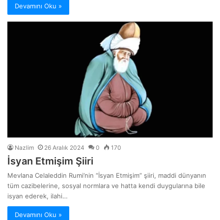
Devamını Oku »
Nazlim
26 Aralık 2024
0
170
İsyan Etmişim Şiiri
Mevlana Celaleddin Rumi’nin “İsyan Etmişim” şiiri, maddi dünyanın
tüm cazibelerine, sosyal normlara ve hatta kendi duygularına bile
isyan ederek, ilahi…
Devamını Oku »