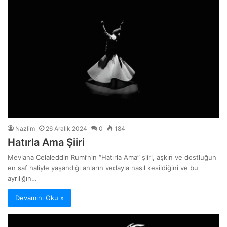
Nazlim
26 Aralık 2024
0
184
Hatırla Ama Şiiri
Mevlana Celaleddin Rumi’nin “Hatırla Ama” şiiri, aşkın ve dostluğun
en saf haliyle yaşandığı anların vedayla nasıl kesildiğini ve bu
ayrılığın…
Devamını Oku »