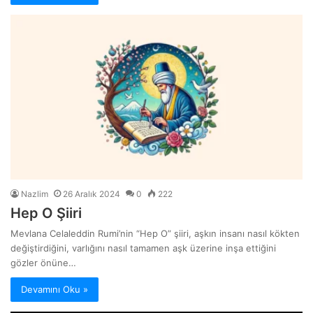
Nazlim
26 Aralık 2024
0
222
Hep O Şiiri
Mevlana Celaleddin Rumi’nin “Hep O” şiiri, aşkın insanı nasıl kökten
değiştirdiğini, varlığını nasıl tamamen aşk üzerine inşa ettiğini
gözler önüne…
Devamını Oku »