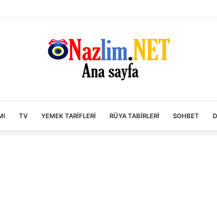
MI
TV
YEMEK TARIFLERI
RÜYA TABIRLERI
SOHBET
D