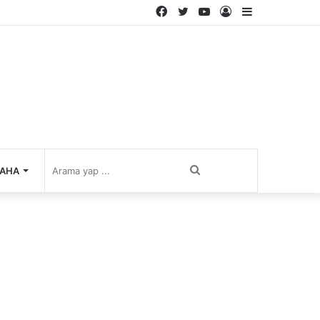
Facebook
Twitter
YouTube
Kayıt
Kenar
Ol
Bölmesi
Arama
AHA
yap
...