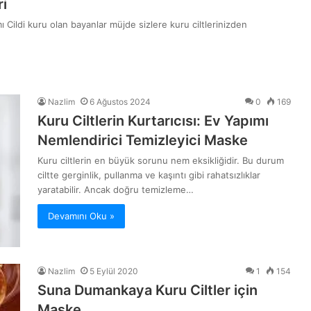
ri
ımı Cildi kuru olan bayanlar müjde sizlere kuru ciltlerinizden
Nazlim
6 Ağustos 2024
0
169
Kuru Ciltlerin Kurtarıcısı: Ev Yapımı
Nemlendirici Temizleyici Maske
Kuru ciltlerin en büyük sorunu nem eksikliğidir. Bu durum
ciltte gerginlik, pullanma ve kaşıntı gibi rahatsızlıklar
yaratabilir. Ancak doğru temizleme…
Devamını Oku »
Nazlim
5 Eylül 2020
1
154
Suna Dumankaya Kuru Ciltler için
Maske