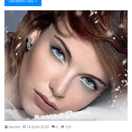
Devamını Oku »
Nazlim
14 Eylül 2020
0
123