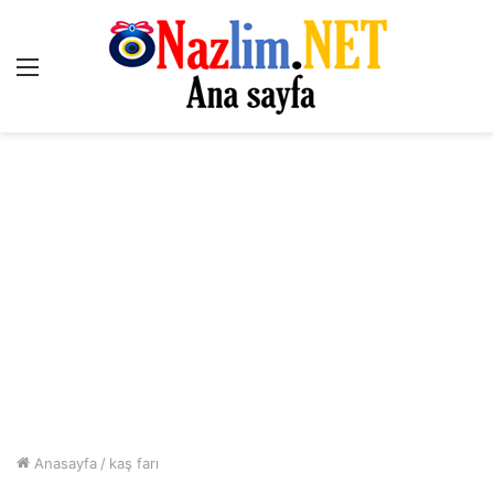
Menü
Anasayfa
/
kaş farı