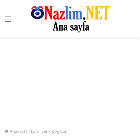
Menü
Anasayfa
/
karnı yarık poğaça