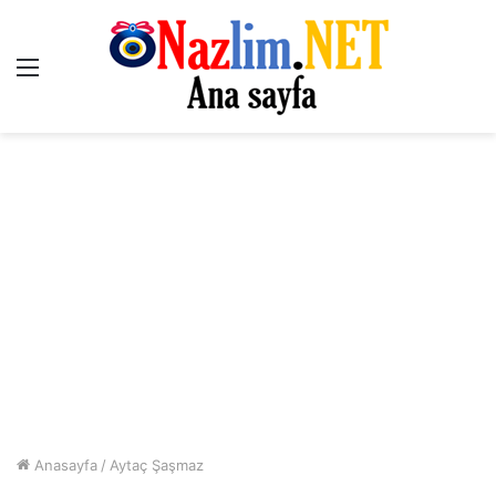
Menü
Anasayfa
/
Aytaç Şaşmaz