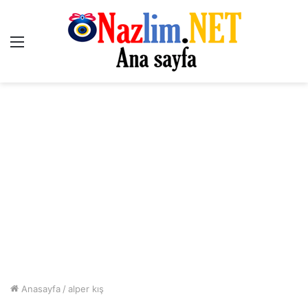
Menü
Anasayfa
/
alper kış