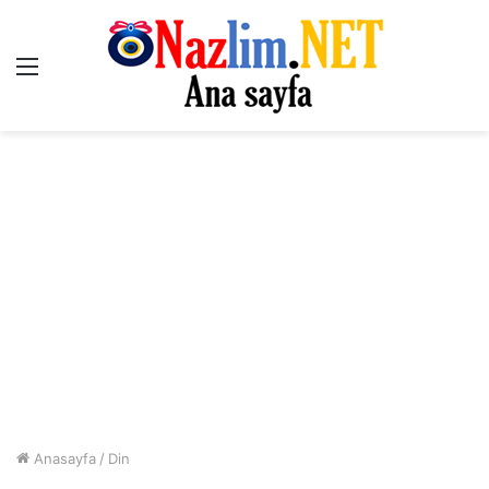
Menü
Anasayfa
/
Din