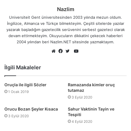
Nazlim
Universiteit Gent üniversitesinden 2003 yılında mezun oldum.
İngilizce, Almanca ve Türkçe bilmekteyim. Çeşitli sitelerde yazılar
yazarak başladığım gazetecilik serüvenini serbest gazeteci olarak
devam ettirmekteyim. Okuyucuların dikkatini çekecek haberleri
2004 yılından beri Nazlim.NET sitesinde yazmaktayım.
YouTube
Web
Facebook
Twitter
sitesi
İlgili Makaleler
Oruçla ile ilgili Sözler
Ramazanda kimler oruç
tutamaz
1 Ocak 2019
3 Eylül 2020
Orucu Bozan Şeyler Kısaca
Sahur Vaktinin Tayin ve
Tespiti
3 Eylül 2020
4 Eylül 2020