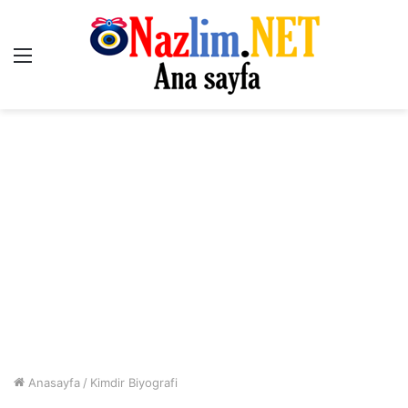
Menü
Anasayfa
/
Kimdir Biyografi